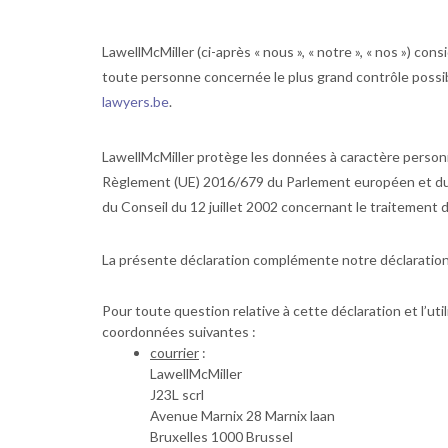
LawellMcMiller (ci-après « nous », « notre », « nos ») co
toute personne concernée le plus grand contrôle possib
lawyers.be
.
LawellMcMiller protège les données à caractère personn
Règlement (UE) 2016/679 du Parlement européen et du C
du Conseil du 12 juillet 2002 concernant le traitement 
La présente déclaration complémente notre déclaration 
Pour toute question relative à cette déclaration et l’uti
coordonnées suivantes :
courrier
:
LawellMcMiller
J23L scrl
Avenue Marnix 28 Marnix laan
Bruxelles 1000 Brussel